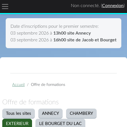
Non connecté. (
Connexion
)
Panneau latéral
Passer au contenu principal
Date d'inscriptions pour le premier semestre:
03 septembre 2026 à
13h00 site Annecy
03 septembre 2026 à
16h00 site de Jacob et Bourget
Accueil
Offre de formations
Offre de formations
Tous les sites
ANNECY
CHAMBERY
EXTERIEUR
LE BOURGET DU LAC