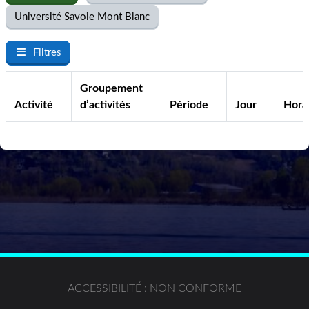
Université Savoie Mont Blanc
Filtres
Groupement
Activité
d’activités
Période
Jour
Hora
ACCESSIBILITÉ : NON CONFORME