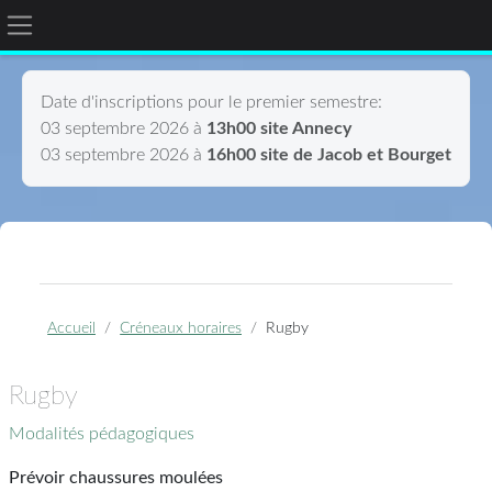
Panneau latéral
Passer au contenu principal
Date d'inscriptions pour le premier semestre:
03 septembre 2026 à
13h00 site Annecy
03 septembre 2026 à
16h00 site de Jacob et Bourget
Accueil
Créneaux horaires
Rugby
Rugby
Modalités pédagogiques
Prévoir chaussures moulées