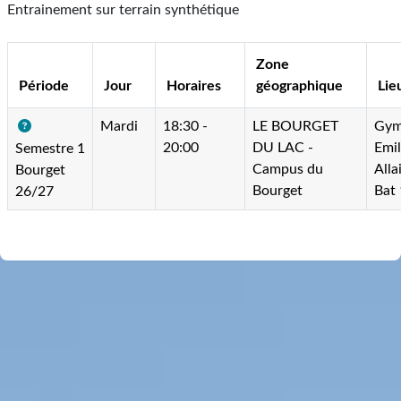
Entrainement sur terrain synthétique
Zone
Période
Jour
Horaires
géographique
Lie
Mardi
18:30 -
LE BOURGET
Gym
20:00
DU LAC -
Emi
Semestre 1
Campus du
Alla
Bourget
Bourget
Bat 
26/27